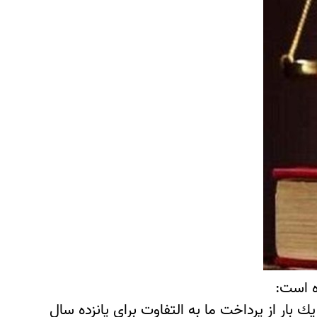
ك بار از پرداخت ما به التفاوت براي پانزده سال