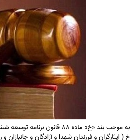
به موجب بند «خ» ماده ۸۸ قانون برنامه توسعه ششم جمهوری اسلامی ایران که در سال ۱۳۹۶ اجرائی گردیده است:
خ ( ايثارگران و فرزندان شهدا و آزادگان و جانبازان و