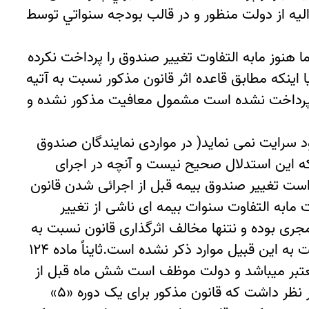
اليه از دولت منظور و در قالب بودجه سنواتي توسط
ییر صنوق بیمه خود را قبل از سال ۱۳۹۶ مطرح نموده باشد اما هنوز مابه التفاوت تغییر صندوق را پرداخت نکرده
 اینکه مطابق قاعده اثر قانون مذکور نسبت به آتیه
ی از تغییر صندوق تپرداخت نشده است مشمول معافیت مذکور نشده و
 سرایت نمی نماید( در مواردی نمایندگان صندوق
که این استدلال صحیح نیست و آنچه در اجرای
 بعد صورت گیرد حتی اگر تاریخ درخواست تغییر صندوق بیمه قبل از اجرائی شدن قانون
ت مابه التفاوت سنوات بیمه ای ناشی از تغییر
ری بوده و نتنها مخالف اثرگذاری قانون نسبت به
آینده نیست بلکه با آن موافق است علاوه بر این در خود قانون نیز استثنائی برای عدم تسری حکم قانون نسبت به این قبیل موارد ذکر نشده است.ثایناً ماده ۱۲۴
 معتبر ميباشد و دولت موظف است شش ماه قبل از
پايان اعتبار اين قانون لايحه برنامه پنجساله هفتم را به مجلس شوراي اسلامي ارائه نمايد…..» بنابراین باید در نظر داشت که قانون مذکور برای یک دوره «۵»